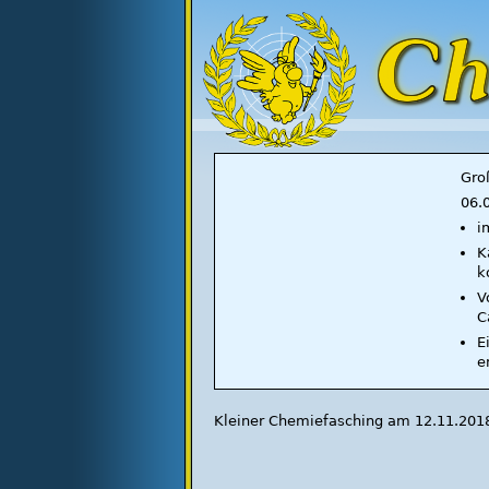
Gro
06.
i
K
k
V
C
E
e
Kleiner Chemiefasching am 12.11.201