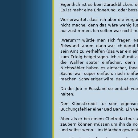
Eigentlich ist es kein Zurückblicken,
Es ist mehr eine Erinnerung, oder bes
Wer erwartet, dass ich über die verg
nicht mache, denn das wäre wenig lust
nur zustimmen. Ich selber war nicht ma
„Warum?“ würde man sich fragen. Naj
Felswand fahren, dann war ich damit
sein Amt zu verhelfen (das war ein ei
zum Erfolg beigetragen. Ich saß mit 
die Wähler später einfacher, denn
Nichtwähler haben es einfacher, ih
Sache war super einfach, noch einfa
machen. Schwieriger wäre, das er es ni
Da der Job in Russland so einfach war
halten.
Den Kleinstkredit für sein eigen
Buchungsfehler einer Bad Bank. Ein ve
Aber als er bei einem Chefredakteur 
zaubern können müssen um ihn da noch
und selbst wenn – im Märchen gewinnt