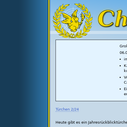
Gro
06.
i
K
k
V
C
E
e
Türchen 2/24
Heute gibt es ein Jahresrückblicktürch