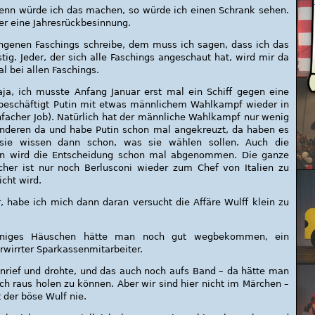
 denn würde ich das machen, so würde ich einen Schrank sehen.
ser eine Jahresrückbesinnung.
angenen Faschings schreibe, dem muss ich sagen, dass ich das
ig. Jeder, der sich alle Faschings angeschaut hat, wird mir da
l bei allen Faschings.
a, ich musste Anfang Januar erst mal ein Schiff gegen eine
 beschäftigt Putin mit etwas männlichem Wahlkampf wieder in
nfacher Job). Natürlich hat der männliche Wahlkampf nur wenig
anderen da und habe Putin schon mal angekreuzt, da haben es
 sie wissen dann schon, was sie wählen sollen. Auch die
nen wird die Entscheidung schon mal abgenommen. Die ganze
cher ist nur noch Berlusconi wieder zum Chef von Italien zu
cht wird.
, habe ich mich dann daran versucht die Affäre Wulff klein zu
sinniges Häuschen hätte man noch gut wegbekommen, ein
rwirrter Sparkassenmitarbeiter.
anrief und drohte, und das auch noch aufs Band – da hätte man
 raus holen zu können. Aber wir sind hier nicht im Märchen –
 der böse Wulf nie.