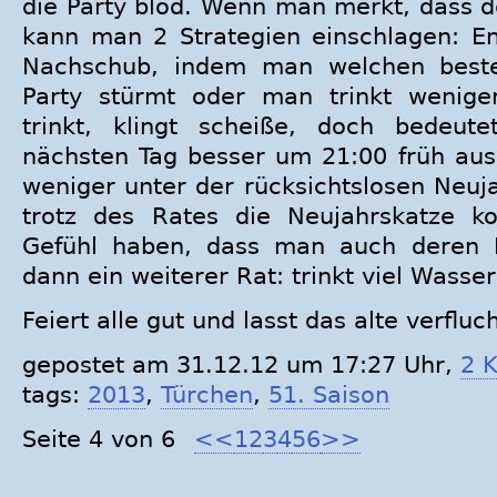
die Party blöd. Wenn man merkt, dass de
kann man 2 Strategien einschlagen: E
Nachschub, indem man welchen beste
Party stürmt oder man trinkt wenig
trinkt, klingt scheiße, doch bedeu
nächsten Tag besser um 21:00 früh au
weniger unter der rücksichtslosen Neujah
trotz des Rates die Neujahrskatze
Gefühl haben, dass man auch deren 
dann ein weiterer Rat: trinkt viel Wasser
Feiert alle gut und lasst das alte verfluc
gepostet am 31.12.12 um 17:27 Uhr,
2 
tags:
2013
,
Türchen
,
51. Saison
Seite 4 von 6
<<
1
2
3
4
5
6
>>