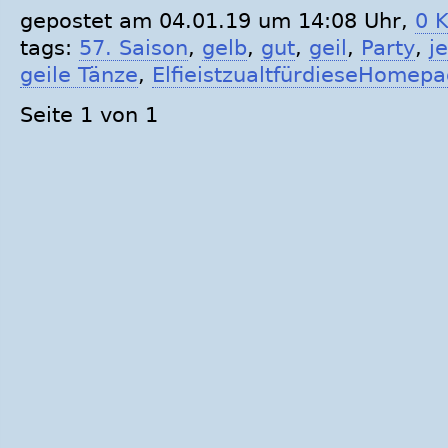
gepostet am 04.01.19 um 14:08 Uhr,
0 
tags:
57. Saison
,
gelb
,
gut
,
geil
,
Party
,
j
geile Tänze
,
ElfieistzualtfürdieseHomep
Seite 1 von 1