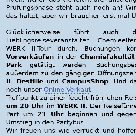
Prüfungsphase steht auch noch an! Wir 
das haltet, aber wir brauchen erst mal U
Glücklicherweise führt auch 
Lieblingsreiseveranstalter Chemieelfe
WERK II-Tour durch. Buchungen kö
Vorverkäufen
in der
Chemiefakultät
Park
getätigt werden. Buchungsbes
außerdem zu den gängigen Öffnungsze
II
,
Destille
und
CampusShop
. Und d
noch unser
Online-Verkauf
.
Treffpunkt zu einer feucht-fröhlichen Re
um 20 Uhr
im
WERK II
. Der Reiseführ
Part um
21 Uhr
beginnen und geg
Umstieg in den Partybus.
Wir freuen uns wie verrückt und hoffe