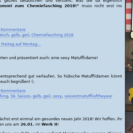
ens gezielt belauschen und versteht, was die da eigentlich
ommt zum Chemiefasching 2018!"
muss nicht erst ins
 Kommentare
utsch
,
gelb
,
geil
,
Chemiefasching 2018
 Freitag auf Montag...
rten und präsentiert euch: eine sexy Matufflidame!
mentsprechend gut verlaufen. So hübsche Matufflidamen könnt
 euch begrüßen! (;
 Kommentare
hing
,
56. Saison
,
gelb
,
geil
,
sexy
,
sexiestmatufflioftheyear
chst erst einmal ein gesundes neues Jahr 2018! Wir hoffen, ihr
ehen uns am
26.01.
im
Werk II
!