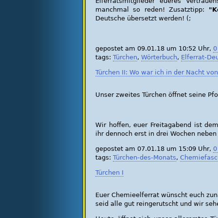
Elferratsmitglieder eueres Vertrau
manchmal so reden! Zusatztipp:
"K
Deutsche übersetzt werden! (;
gepostet am 09.01.18 um 10:52 Uhr,
0
tags:
Türchen
,
Wörterbuch
,
Elferrat-De
Türchen II: Wo war ich in der Nacht von
Unser zweites Türchen öffnet seine Pfo
Wir hoffen, euer Freitagabend ist de
ihr dennoch erst in drei Wochen neben
gepostet am 07.01.18 um 15:09 Uhr,
0
tags:
Türchen-des-Monats
,
Chemiefasc
Türchen I
Euer Chemieelferrat wünscht euch zunä
seid alle gut reingerutscht und wir s