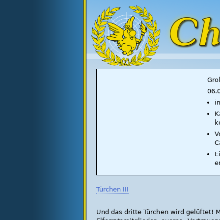
Gro
06.
i
K
k
V
C
E
e
Türchen III
Und das dritte Türchen wird gelüftet! 