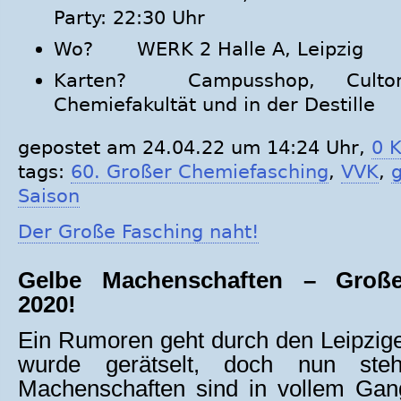
Party: 22:30 Uhr
Wo? WERK 2 Halle A, Leipzig
Karten? Campusshop, Cult
Chemiefakultät und in der Destille
gepostet am 24.04.22 um 14:24 Uhr,
0 
tags:
60. Großer Chemiefasching
,
VVK
,
Saison
Der Große Fasching naht!
Gelbe Machenschaften
–
Großer
2020!
Ein
Rumoren geht durch den
Leipzig
wurde
gerätselt, doch nun
ste
Machenschaften sind in vollem Ga