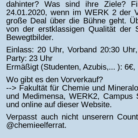
dahinter?
Wa
s sind ihre Ziele?
F
24.
01.
2020
,
wenn
im WERK 2
der 
große Deal über die Bühne geht
.
Üb
von der
erstklassigen Qualität der
Bewegtbilder
.
Einlass: 20 Uhr, Vorband 20:30 Uhr
Party: 23 Uhr
Ermäßigt (Studenten, Azubis,... ):
6
€,
Wo gibt es den Vorverkauf?
--> Fakultät für Chemie und Mineralo
und Medimensa,
WERK
2, Campus
und online auf dieser Website.
Verpasst auch nicht unserern Coun
@chemieelferrat.