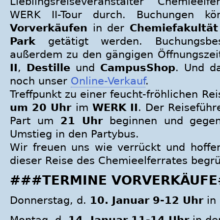
Lieblingsreiseveranstalter Chemieelfe
WERK II-Tour durch. Buchungen kö
Vorverkäufen
in der
Chemiefakultät
Park
getätigt werden. Buchungsbes
außerdem zu den gängigen Öffnungsze
II
,
Destille
und
CampusShop
. Und d
noch unser
Online-Verkauf
.
Treffpunkt zu einer feucht-fröhlichen Re
um 20 Uhr
im
WERK II
. Der Reiseführ
Part um
21 Uhr
beginnen und geg
Umstieg in den Partybus.
Wir freuen uns wie verrückt und hoffe
dieser Reise des Chemieelferrates begr
###TERMINE VORVERKÄUF
Donnerstag, d.
10. Januar 9-12 Uhr
in
Montag, d.
14. Januar 11-14 Uhr
in de