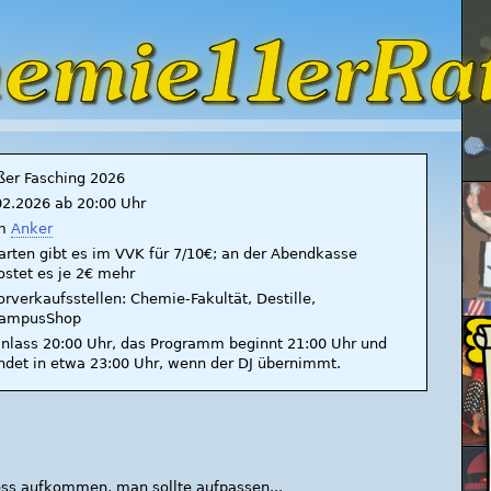
ßer Fasching 2026
02.2026 ab 20:00 Uhr
m
Anker
arten gibt es im VVK für 7/10€; an der Abendkasse
ostet es je 2€ mehr
orverkaufsstellen: Chemie-Fakultät, Destille,
ampusShop
inlass 20:00 Uhr, das Programm beginnt 21:00 Uhr und
ndet in etwa 23:00 Uhr, wenn der DJ übernimmt.
ess aufkommen, man sollte aufpassen...