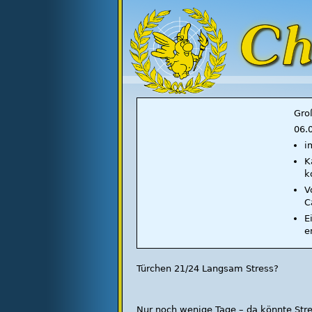
Gro
06.
i
K
k
V
C
E
e
Türchen 21/24 Langsam Stress?
Nur noch wenige Tage – da könnte Str